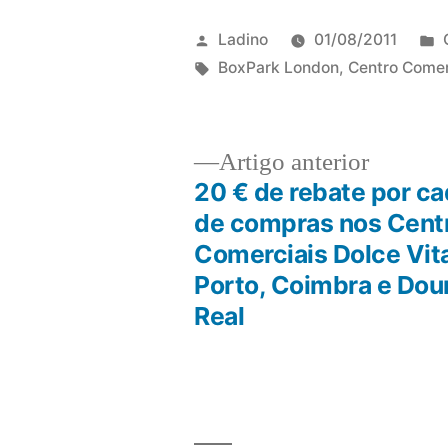
Publicado
Ladino
01/08/2011
por
Etiquetas:
BoxPark London
,
Centro Comer
Artigo
Artigo anterior
anterior
20 € de rebate por c
Navegação
de compras nos Cent
Comerciais Dolce Vit
de
Porto, Coimbra e Dou
Real
artigos