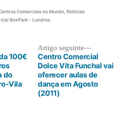
Publicado
Centros Comerciais no Mundo
,
Notícias
em
cial BoxPark - Londres
Artigo
Artigo seguinte
:
seguinte:
ada 100€
Centro Comercial
ros
Dolce Vita Funchal vai
a do
oferecer aulas de
ro-Vila
dança em Agosto
(2011)