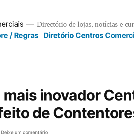
erciais
Directório de lojas, notícias e cu
re / Regras
Diretório Centros Comerc
o mais inovador Cen
feito de Contentore
em
Deixe um comentário