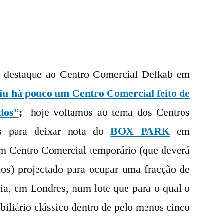
Box
Park:
o
mais
inovador
 destaque ao Centro Comercial Delkab em
Centro
iu há pouco um Centro Comercial feito de
Comercial
feito
dos”
;
hoje voltamos ao tema dos Centros
de
es para deixar nota do
BOX PARK
em
Contentores
m Centro Comercial temporário (que deverá
nos) projectado para ocupar uma fracção de
ria, em Londres, num lote que para o qual o
biliário clássico dentro de pelo menos cinco