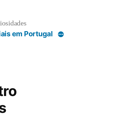
riosidades
iais em Portugal
tro
s