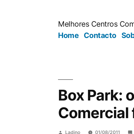
Saltar
para
Melhores Centros Com
o
Home
Contacto
Sob
conteúdo
Box Park: 
Comercial 
Publicado
Ladino
01/08/2011