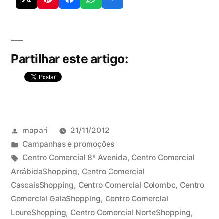
Partilhar este artigo:
Publicado
mapari
21/11/2012
por
Publicado
Campanhas e promoções
em
Etiquetas:
Centro Comercial 8ª Avenida
,
Centro Comercial
ArrábidaShopping
,
Centro Comercial
CascaisShopping
,
Centro Comercial Colombo
,
Centro
Comercial GaiaShopping
,
Centro Comercial
LoureShopping
,
Centro Comercial NorteShopping
,