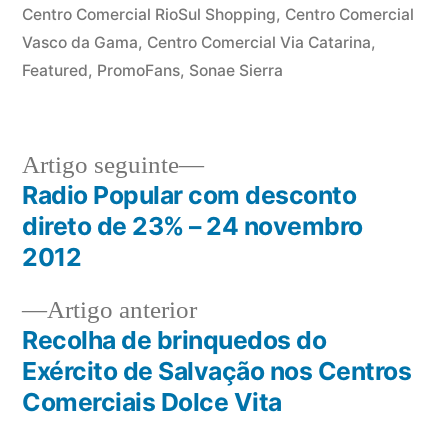
Centro Comercial RioSul Shopping
,
Centro Comercial
Vasco da Gama
,
Centro Comercial Via Catarina
,
Featured
,
PromoFans
,
Sonae Sierra
Artigo
Artigo seguinte
seguinte:
Radio Popular com desconto
Navegação
direto de 23% – 24 novembro
de
2012
artigos
Artigo
Artigo anterior
anterior:
Recolha de brinquedos do
Exército de Salvação nos Centros
Comerciais Dolce Vita