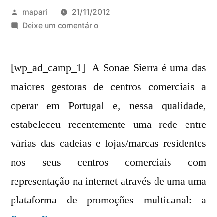
Publicado
mapari
21/11/2012
por
em
Deixe um comentário
PromoFans
–
[wp_ad_camp_1] A Sonae Sierra é uma das
nova
plataforma
maiores gestoras de centros comerciais a
de
operar em Portugal e, nessa qualidade,
descontos
da
estabeleceu recentemente uma rede entre
Sonae
várias das cadeias e lojas/marcas residentes
Sierra
nos seus centros comerciais com
representação na internet através de uma uma
plataforma de promoções multicanal: a