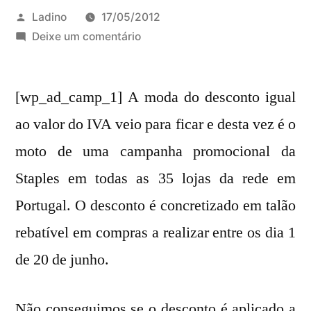
Publicado
Ladino
17/05/2012
por
em
Deixe um comentário
Staples
com
[wp_ad_camp_1] A moda do desconto igual
desconto
de
ao valor do IVA veio para ficar e desta vez é o
23%
moto de uma campanha promocional da
em
talão
Staples em todas as 35 lojas da rede em
entre
Portugal. O desconto é concretizado em talão
dia
rebatível em compras a realizar entre os dia 1
18
e
de 20 de junho.
20
de
Não conseguimos se o desconto é aplicado a
maio