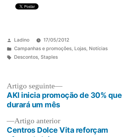
Publicado
Ladino
17/05/2012
por
Publicado
Campanhas e promoções
,
Lojas
,
Notícias
em
Etiquetas:
Descontos
,
Staples
Artigo
Artigo seguinte
seguinte:
AKI inicia promoção de 30% que
Navegação
durará um mês
de
Artigo
Artigo anterior
artigos
anterior:
Centros Dolce Vita reforçam