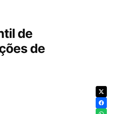
til de
ições de