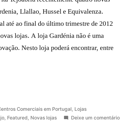
rdenia, Llallao, Hussel e Equivalenza.
l até ao final do último trimestre de 2012
 novas lojas. A loja Gardénia não é uma
vação. Nesto loja poderá encontrar, entre
o
)
ublicado
entros Comerciais em Portugal
,
Lojas
em
em
jo
,
Featured
,
Novas lojas
Deixe um comentário
Novas
lojas