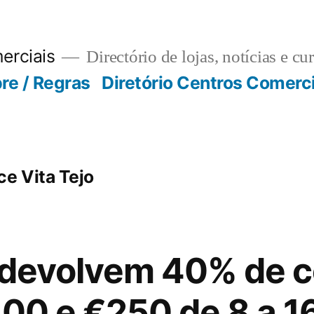
erciais
Directório de lojas, notícias e cu
re / Regras
Diretório Centros Comerc
ce Vita Tejo
a devolvem 40% de 
100 e €250 de 8 a 1