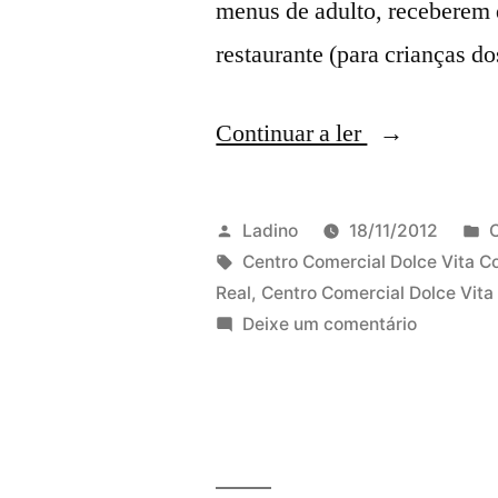
menus de adulto, receberem
restaurante (para crianças d
“Centros
Continuar a ler
Dolce
Vita:
Publicado
P
Ladino
18/11/2012
menu
por
Etiquetas:
Centro Comercial Dolce Vita C
Real
,
Centro Comercial Dolce Vita
infantil
em
Deixe um comentário
de
Centros
Dolce
graça
Vita:
na
menu
compra
infantil