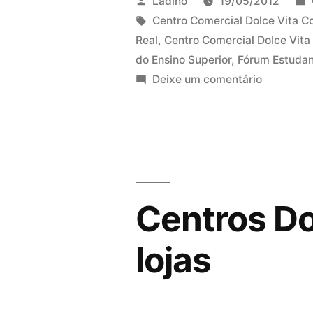
Publicado
Ladino
19/05/2012
Superior
por
Etiquetas:
Centro Comercial Dolce Vita C
Real
,
Centro Comercial Dolce Vita
nos
do Ensino Superior
,
Fórum Estuda
Dolce
em
Deixe um comentário
Feiras
Vita”
do
Ensino
Superior
nos
Dolce
Centros Do
Vita
lojas