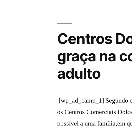
Tejo”
Centros Dol
graça na c
adulto
[wp_ad_camp_1] Segundo cam
os Centros Comerciais Dolce
possível a uma família,em q