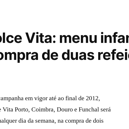
no
Dolce
Vita
Tejo
ce Vita: menu infan
ompra de duas refe
panha em vigor até ao final de 2012,
 Vita Porto, Coimbra, Douro e Funchal será
ualquer dia da semana, na compra de dois