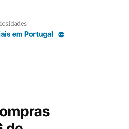
riosidades
iais em Portugal
compras
6 de