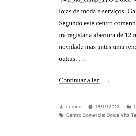
€250
16
lojas de moda e serviços: Ga
de
de
8
Segundo este centro comercia
dezembro
a
irá registar a abertura de 12
16
(corrigido)”
novidade mas antes uma reno
de
dezembr
outras, …
(corrigido
“Novas
Continuar a ler
lojas
no
Publicado
P
Ladino
18/11/2012
C
Dolce
por
Etiquetas:
Centro Comercial Dolce Vita Te
Vita