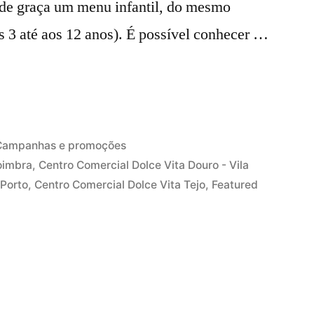
 de graça um menu infantil, do mesmo
os 3 até aos 12 anos). É possível conhecer …
ublicado
Campanhas e promoções
em
oimbra
,
Centro Comercial Dolce Vita Douro - Vila
 Porto
,
Centro Comercial Dolce Vita Tejo
,
Featured