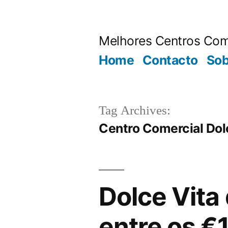
Saltar
para
Melhores Centros Com
o
Home
Contacto
Sob
conteúdo
Tag Archives:
Centro Comercial Dol
Dolce Vit
entre os €