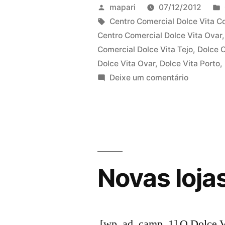
devolvem
Publicado
mapari
07/12/2012
40%
por
Etiquetas:
Centro Comercial Dolce Vita C
Centro Comercial Dolce Vita Ovar
de
Comercial Dolce Vita Tejo
,
Dolce 
compras
Dolce Vita Ovar
,
Dolce Vita Porto
,
em
Deixe um comentário
entre
Dolce
os
Vita
€100
devolvem
40%
e
de
€250
compras
Novas lojas
entre
de
os
8
€100
a
e
[wp_ad_camp_1] O Dolce Vit