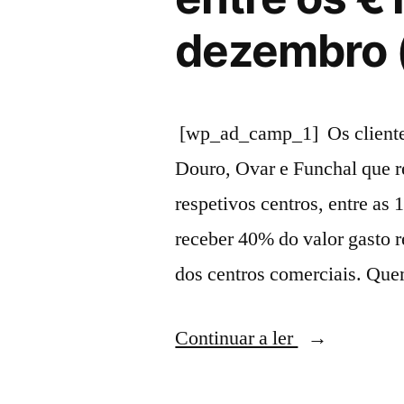
dezembro (
[wp_ad_camp_1] Os clientes
Douro, Ovar e Funchal que r
respetivos centros, entre as
receber 40% do valor gasto 
dos centros comerciais. Que
“Dolce
Continuar a ler
Vita