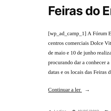
de
de
Feiras do 
graça
duas
na
compra
refeições
de
[wp_ad_camp_1] A Fórum Es
de
duas
centros comerciais Dolce Vit
adulto”
refeições
de
de maio e 10 de junho realiza
adulto
procurando dar a conhecer a o
datas e os locais das Feiras
“Feiras
Continuar a ler
do
Ensino