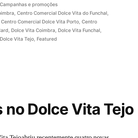
Publicado
Campanhas e promoções
em
oimbra
,
Centro Comercial Dolce Vita do Funchal
,
,
Centro Comercial Dolce Vita Porto
,
Centro
Card
,
Dolce Vita Coimbra
,
Dolce Vita Funchal
,
Dolce Vita Tejo
,
Featured
 no Dolce Vita Tejo
a Tejoabriu recentemente quatro novas