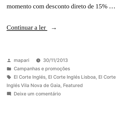
momento com desconto direto de 15% …
“Destacamos:
Continuar a ler
El
Corte
Publicado
mapari
30/11/2013
Inglés
por
Publicado
Campanhas e promoções
com
em
Etiquetas:
El Corte Inglés
,
El Corte Inglés Lisboa
,
El Corte
desconto
Inglés Vila Nova de Gaia
,
Featured
em
Deixe um comentário
direto
Destacamos:
de
El
Corte
15%
Inglés
em