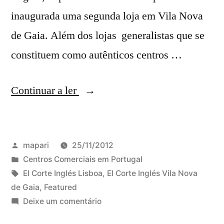
inaugurada uma segunda loja em Vila Nova
de Gaia. Além dos lojas generalistas que se
constituem como autênticos centros …
“El
Continuar a ler
Corte
Inglés
Publicado
mapari
25/11/2012
em
por
Publicado
Centros Comerciais em Portugal
Portugal:
em
Etiquetas:
El Corte Inglés Lisboa
,
El Corte Inglés Vila Nova
lojas,
de Gaia
,
Featured
em
Deixe um comentário
horários,
El