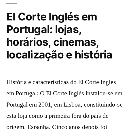
com
tecnologia
desconto
El Corte Inglés em
direto
30
Portugal: lojas,
de
NOV
15%
horários, cinemas,
em
e
tecnologia
localização e história
1
30
DEZ”
NOV
e
História e características do El Corte Inglés
1
DEZ
em Portugal: O El Corte Inglés instalou-se em
Portugal em 2001, em Lisboa, constituindo-se
esta loja como a primeira fora do país de
origem, Espanha. Cinco anos depois foi