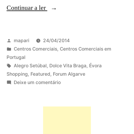
“Quais
Continuar a ler
são
os
Publicado
mapari
24/04/2014
novos
por
Publicado
Centros Comerciais
,
Centros Comerciais em
centros
em
Portugal
comerciais
Etiquetas:
Alegro Setúbal
,
Dolce Vita Braga
,
Évora
Shopping
,
Featured
,
Forum Algarve
a
em
Deixe um comentário
abrir
Quais
são
em
os
Portugal
novos
em
centros
comerciais