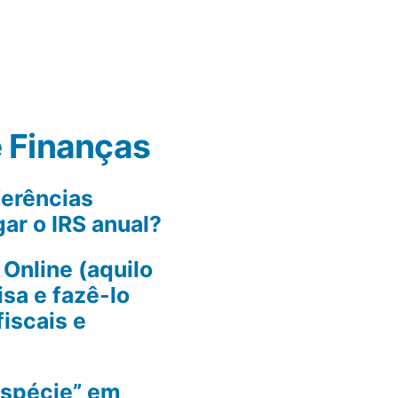
 Finanças
erências
ar o IRS anual?
Online (aquilo
isa e fazê-lo
fiscais e
spécie” em