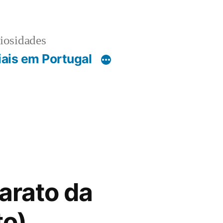
riosidades
iais em Portugal
arato da
to)