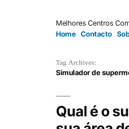
Saltar
para
Melhores Centros Com
o
Home
Contacto
Sob
conteúdo
Tag Archives:
Simulador de superm
Qual é o s
sua área de