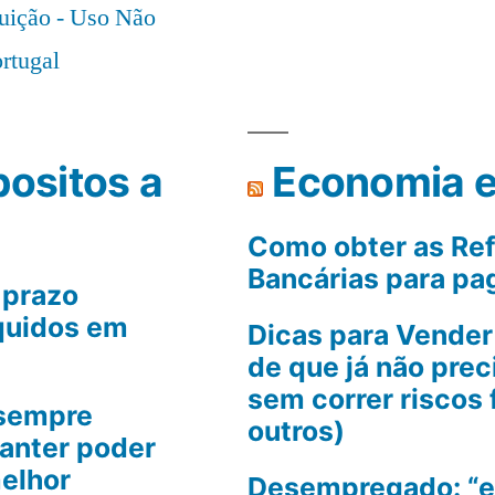
uição - Uso Não
rtugal
ositos a
Economia e
Como obter as Ref
Bancárias para pag
 prazo
quidos em
Dicas para Vender 
de que já não prec
sem correr riscos 
 sempre
outros)
manter poder
melhor
Desempregado: “e