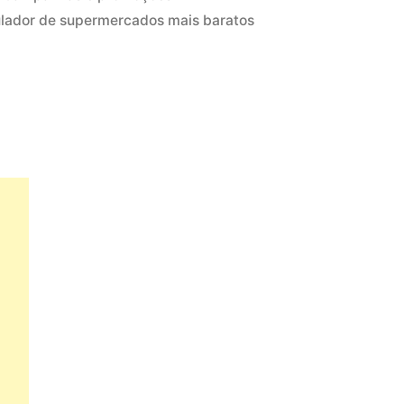
o
em
lador de supermercados mais baratos
cado
a?