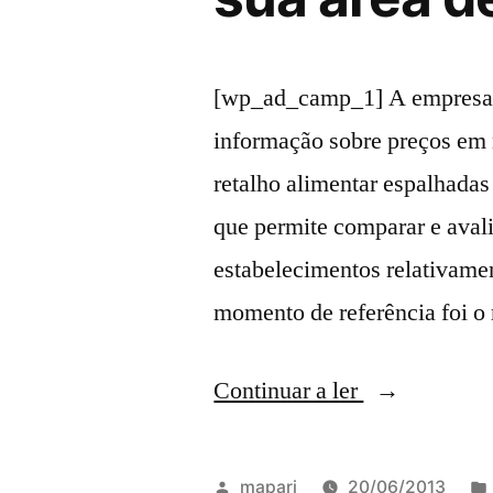
[wp_ad_camp_1] A empresa D
informação sobre preços em 
retalho alimentar espalhadas
que permite comparar e avali
estabelecimentos relativame
momento de referência foi o
“Qual
Continuar a ler
é
o
Publicado
mapari
20/06/2013