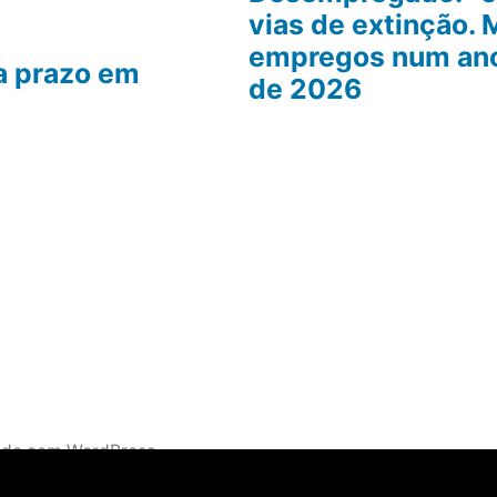
vias de extinção. 
empregos num ano
a prazo em
de 2026
ado com WordPress.